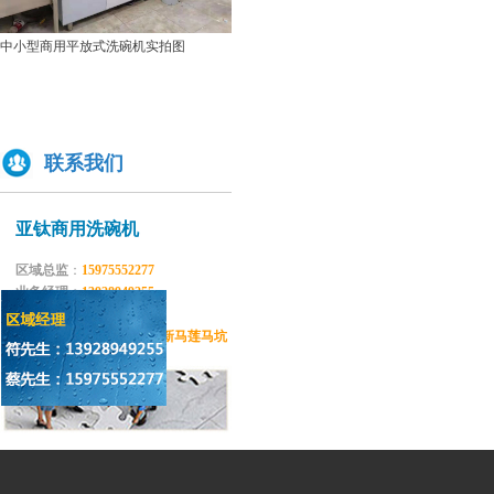
双缸
中小型商用平放式洗碗机实拍图
商用揭盖式洗碗机实拍图
联系我们
亚钛商用洗碗机
区域总监
：
15975552277
业务经理：
13928949255
电话传真
：
0769-81116850
公司地址
：
东莞市大朗镇新马莲马坑
新区52号B栋