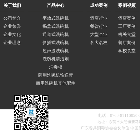
关于我们
产品中心
成功案例
案例视频
公司简介
平放式洗碗机
酒店行业
酒店案例
企业荣誉
揭盖式洗碗机
餐饮行业
工厂案例
企业文化
通道式洗碗机
大型企业
机关食堂
企业理念
斜插式洗碗机
各大名校
餐厅案例
超声波洗碗机
学校食堂
洗碗机清洁剂
消毒柜
商用洗碗机输送带
商用洗碗机其他配件
电话：0769-81116850
地址：东莞市大朗镇新马
广东餐具消毒协会会长单位 中
扫一扫，添加微信