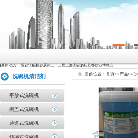
原来洗碗机还能洗菜洗龙虾！
如何正确的使用商用洗碗机确保清洗效果？
为什么不能贪便宜买低价的洗碗机
[新闻动态]：
亚钛洗碗机参展第三十三届上海国际酒店及餐饮业博览会
高效稳定且具潜力的创业选择：洗碗机
当前位置：
首页
>>
产品中心
洗碗机清洁剂
全自动洗碗机：清洗新革命，降本增效
商用洗碗机开机关机操作流程及不合适洗那些餐具
平放式洗碗机
亚钛洗碗机参展第三十三届上海国际酒店及餐饮业博览会
学校食堂采购洗碗机的必要性分析
揭盖式洗碗机
为什么要选择国产品牌的洗碗机?
通道式洗碗机
洗碗机比手洗更卫生？更节水？更高效？
你们学校还没有用上学校食堂洗碗机吗？
斜插式洗碗机