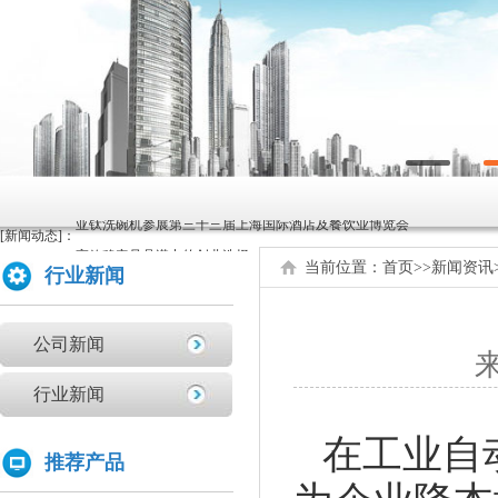
原来洗碗机还能洗菜洗龙虾！
如何正确的使用商用洗碗机确保清洗效果？
为什么不能贪便宜买低价的洗碗机
亚钛洗碗机参展第三十三届上海国际酒店及餐饮业博览会
[新闻动态]：
高效稳定且具潜力的创业选择：洗碗机
全自动洗碗机：清洗新革命，降本增效
当前位置：
首页
>>
新闻资讯
行业新闻
商用洗碗机开机关机操作流程及不合适洗那些餐具
亚钛洗碗机参展第三十三届上海国际酒店及餐饮业博览会
公司新闻
来
学校食堂采购洗碗机的必要性分析
为什么要选择国产品牌的洗碗机?
行业新闻
洗碗机比手洗更卫生？更节水？更高效？
在工业自
你们学校还没有用上学校食堂洗碗机吗？
推荐产品
原来洗碗机还能洗菜洗龙虾！