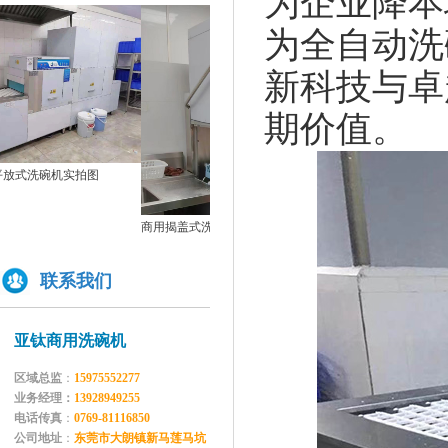
为企业降本
如何正确的使用商用洗碗机确保清洗效果？
为全自动洗
为什么不能贪便宜买低价的洗碗机
亚钛洗碗机参展第三十三届上海国际酒店及餐饮业博览会
新科技与卓
高效稳定且具潜力的创业选择：洗碗机
期价值。
全自动洗碗机：清洗新革命，降本增效
双缸两道漂洗通道式洗碗机GYT-2500C
单缸
商用洗碗机开机关机操作流程及不合适洗那些餐具
2500
亚钛洗碗机参展第三十三届上海国际酒店及餐饮业博览会
学校食堂采购洗碗机的必要性分析
商用揭盖式洗碗机实拍图
为什么要选择国产品牌的洗碗机?
洗碗机比手洗更卫生？更节水？更高效？
联系我们
你们学校还没有用上学校食堂洗碗机吗？
亚钛商用洗碗机
区域总监
：
15975552277
业务经理：
13928949255
电话传真
：
0769-81116850
公司地址
：
东莞市大朗镇新马莲马坑