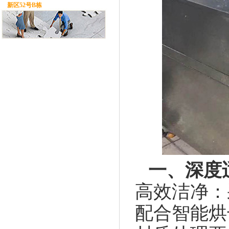
新区52号B栋
一、深度
高效洁净：
配合智能烘