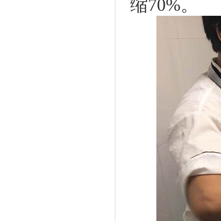
缩70%。