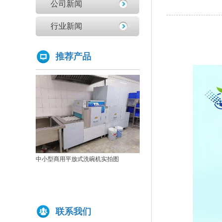
公司新闻
亚钛洗碗机参展第三十三届上海国际酒店及餐饮业博览会
学校食堂采购洗碗机的必要性分析
行业新闻
为什么要选择国产品牌的洗碗机?
洗碗机比手洗更卫生？更节水？更高效？
推荐产品
你们学校还没有用上学校食堂洗碗机吗？
原来洗碗机还能洗菜洗龙虾！
如何正确的使用商用洗碗机确保清洗效果？
为什么不能贪便宜买低价的洗碗机
亚钛洗碗机参展第三十三届上海国际酒店及餐饮业博览会
高效稳定且具潜力的创业选择：洗碗机
全自动洗碗机：清洗新革命，降本增效
中小型商用平放式洗碗机实拍图
商用洗碗机开机关机操作流程及不合适洗那些餐具
亚钛洗碗机参展第三十三届上海国际酒店及餐饮业博览会
商用揭盖式洗碗机实拍图
学校食堂采购洗碗机的必要性分析
为什么要选择国产品牌的洗碗机?
联系我们
洗碗机比手洗更卫生？更节水？更高效？