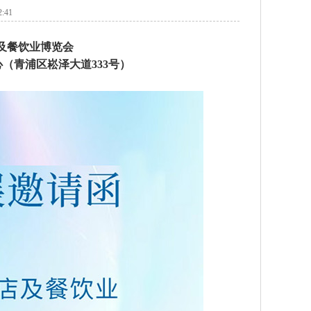
:41
及餐饮业博览会
心（青浦区崧泽大道333号）
双
4
T-
揭盖式洗碗机MAX-70J
揭盖式洗碗机MAX-70D