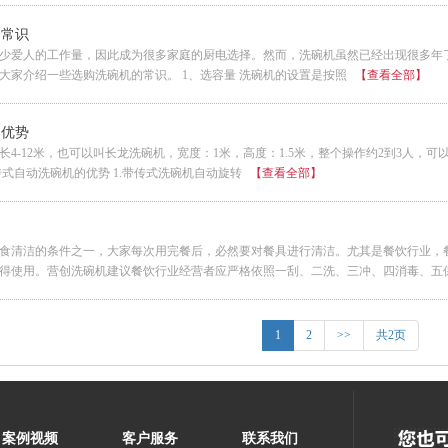
购常识
少爱人的工作量，因此成为很多家庭的厨电选择。然而，洗碗机虽然已经出现很多年
大家介绍一些选购洗碗机的常识。 1、选容量 洗碗机的设置是按照
【查看全部】
的优势
4-12米，也可以叫长龙洗碗机，宽度：1米，高度：1.5米，整个操作约2到3人，可以清
传式自动洗碗机的优势 1.带传式洗碗机自动旋转
【查看全部】
食清洁的条件之一，大家每次用完餐后，必然要对餐具进行清洁。尤其是餐饮行业，
得使用。营创洗碗机建议餐饮行业经营者应严格依照一刮、二洗、三冲、四消毒、五
1
2
>>
共2页
案例视频
客户服务
联系我们