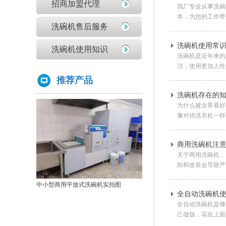
招商加盟代理
我厂专业从事洗碗
亚钛洗碗机参展第三十三届上海国际酒店及餐饮业博览会
本，为您的工作带
学校食堂采购洗碗机的必要性分析
洗碗机售后服务
为什么要选择国产品牌的洗碗机?
洗碗机使用常
洗碗机使用知识
洗碗机比手洗更卫生？更节水？更高效？
洗碗机是近年来的
洁，使用更加人性
你们学校还没有用上学校食堂洗碗机吗？
推荐产品
原来洗碗机还能洗菜洗龙虾！
洗碗机存在的
如何正确的使用商用洗碗机确保清洗效果？
为什么被业界看好
为什么不能贪便宜买低价的洗碗机
像对待洗衣机一样
亚钛洗碗机参展第三十三届上海国际酒店及餐饮业博览会
高效稳定且具潜力的创业选择：洗碗机
商用洗碗机注
全自动洗碗机：清洗新革命，降本增效
关于商用洗碗机，
卸和改装会导致严
商用洗碗机开机关机操作流程及不合适洗那些餐具
亚钛洗碗机参展第三十三届上海国际酒店及餐饮业博览会
中小型商用平放式洗碗机实拍图
全自动洗碗机
学校食堂采购洗碗机的必要性分析
全自动洗碗机是继
为什么要选择国产品牌的洗碗机?
商用揭盖式洗碗机实拍图
己做饭，花在上面的
洗碗机比手洗更卫生？更节水？更高效？