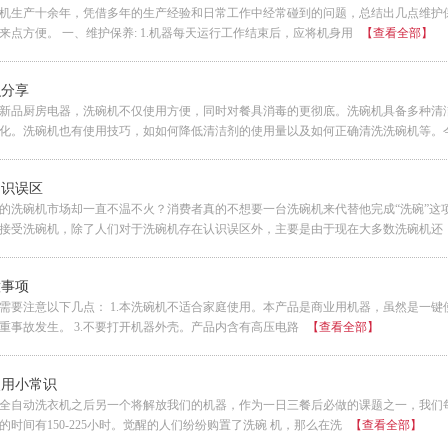
机生产十余年，凭借多年的生产经验和日常工作中经常碰到的问题，总结出几点维护
来点方便。 一、维护保养: 1.机器每天运行工作结束后，应将机身用
【查看全部】
识分享
新品厨房电器，洗碗机不仅使用方便，同时对餐具消毒的更彻底。洗碗机具备多种清
化。洗碗机也有使用技巧，如如何降低清洁剂的使用量以及如何正确清洗洗碗机等。
知识误区
的洗碗机市场却一直不温不火？消费者真的不想要一台洗碗机来代替他完成“洗碗”这
接受洗碗机，除了人们对于洗碗机存在认识误区外，主要是由于现在大多数洗碗机还
意事项
需要注意以下几点： 1.本洗碗机不适合家庭使用。本产品是商业用机器，虽然是一键
重事故发生。 3.不要打开机器外壳。产品内含有高压电路
【查看全部】
双缸两道漂洗通道式洗碗机GYT-2500C
单缸两道漂洗单烘干通道式洗碗机GY
2500CH
使用小常识
全自动洗衣机之后另一个将解放我们的机器，作为一日三餐后必做的课题之一，我们每天
时间有150-225小时。觉醒的人们纷纷购置了洗碗 机，那么在洗
【查看全部】