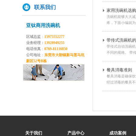
联系我们
你们学校还没有用上学校食堂洗碗机吗？
家用洗碗机选
洗碗机能够大大减
疼，下面小编就为
亚钛商用洗碗机
区域总监
：
15975552277
带传式洗碗机
业务经理：
13928949255
带传式自动洗碗机长
电话传真
：
0769-81116850
不同的规格。 带
公司地址
：
东莞市大朗镇新马莲马坑
新区52号B栋
餐具消毒准则
餐具消毒是确保饮
经过消毒的餐具不
关于我们
产品中心
成功案例