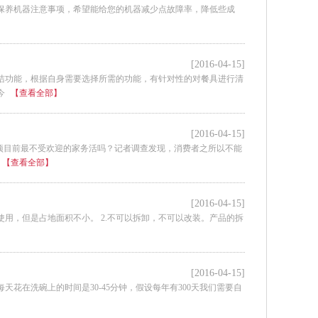
保养机器注意事项，希望能给您的机器减少点故障率，降低些成
[2016-04-15]
洁功能，根据自身需要选择所需的功能，有针对性的对餐具进行清
今
【查看全部】
[2016-04-15]
项目前最不受欢迎的家务活吗？记者调查发现，消费者之所以不能
【查看全部】
[2016-04-15]
使用，但是占地面积不小。 2.不可以拆卸，不可以改装。产品的拆
双
4
T-
揭盖式洗碗机MAX-70J
揭盖式洗碗机MAX-70D
[2016-04-15]
花在洗碗上的时间是30-45分钟，假设每年有300天我们需要自