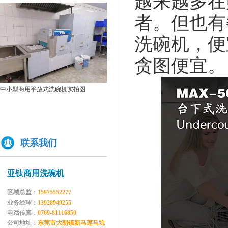
越来越多在
如何正确的使用商用洗碗机确保清洗效果？
者。但也有
为什么不能贪便宜买低价的洗碗机
亚钛洗碗机参展第三十三届上海国际酒店及餐饮业博览会
洗碗机，便
高效稳定且具潜力的创业选择：洗碗机
贪图便宜。
全自动洗碗机：清洗新革命，降本增效
双缸两道漂洗通道式洗碗机GYT-2500C
单缸
商用洗碗机开机关机操作流程及不合适洗那些餐具
2500
亚钛洗碗机参展第三十三届上海国际酒店及餐饮业博览会
学校食堂采购洗碗机的必要性分析
商用揭盖式洗碗机实拍图
为什么要选择国产品牌的洗碗机?
洗碗机比手洗更卫生？更节水？更高效？
联系我们
你们学校还没有用上学校食堂洗碗机吗？
亚钛商用洗碗机
区域总监
：
15975552277
业务经理：
13928949255
电话传真
：
0769-81116850
公司地址
：
东莞市大朗镇新马莲马坑