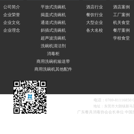
公司简介
平放式洗碗机
酒店行业
酒店案例
企业荣誉
揭盖式洗碗机
餐饮行业
工厂案例
企业文化
通道式洗碗机
大型企业
机关食堂
企业理念
斜插式洗碗机
各大名校
餐厅案例
超声波洗碗机
学校食堂
洗碗机清洁剂
消毒柜
商用洗碗机输送带
商用洗碗机其他配件
电话：0769-81116850
地址：东莞市大朗镇新马
广东餐具消毒协会会长单位 中
扫一扫，添加微信