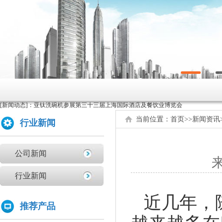
原来洗碗机还能洗菜洗龙虾！
如何正确的使用商用洗碗机确保清洗效果？
为什么不能贪便宜买低价的洗碗机
亚钛洗碗机参展第三十三届上海国际酒店及餐饮业博览会
[新闻动态]：
高效稳定且具潜力的创业选择：洗碗机
全自动洗碗机：清洗新革命，降本增效
当前位置：
首页
>>
新闻资讯
行业新闻
商用洗碗机开机关机操作流程及不合适洗那些餐具
亚钛洗碗机参展第三十三届上海国际酒店及餐饮业博览会
公司新闻
来
学校食堂采购洗碗机的必要性分析
为什么要选择国产品牌的洗碗机?
行业新闻
洗碗机比手洗更卫生？更节水？更高效？
近几年，
你们学校还没有用上学校食堂洗碗机吗？
推荐产品
原来洗碗机还能洗菜洗龙虾！