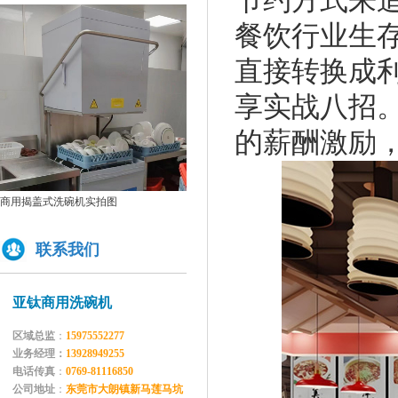
节约方式来
为什么不能贪便宜买低价的洗碗机
餐饮行业生
亚钛洗碗机参展第三十三届上海国际酒店及餐饮业博览会
直接转换成
高效稳定且具潜力的创业选择：洗碗机
全自动洗碗机：清洗新革命，降本增效
享实战八招
商用洗碗机开机关机操作流程及不合适洗那些餐具
双缸两道漂洗通道式洗碗机GYT-2500C
的薪酬激励
单缸两道漂洗单烘干通道式洗碗机GYT-
亚钛洗碗机参展第三十三届上海国际酒店及餐饮业博览会
揭盖
2500CH
学校食堂采购洗碗机的必要性分析
为什么要选择国产品牌的洗碗机?
洗碗机比手洗更卫生？更节水？更高效？
你们学校还没有用上学校食堂洗碗机吗？
联系我们
亚钛商用洗碗机
区域总监
：
15975552277
业务经理：
13928949255
电话传真
：
0769-81116850
公司地址
：
东莞市大朗镇新马莲马坑