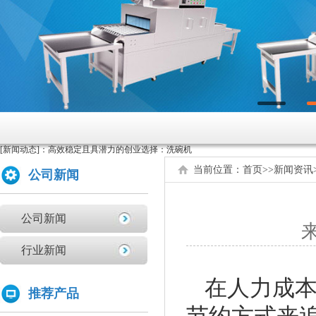
原来洗碗机还能洗菜洗龙虾！
如何正确的使用商用洗碗机确保清洗效果？
为什么不能贪便宜买低价的洗碗机
亚钛洗碗机参展第三十三届上海国际酒店及餐饮业博览会
高效稳定且具潜力的创业选择：洗碗机
[新闻动态]：
全自动洗碗机：清洗新革命，降本增效
商用洗碗机开机关机操作流程及不合适洗那些餐具
当前位置：
首页
>>
新闻资讯
公司新闻
亚钛洗碗机参展第三十三届上海国际酒店及餐饮业博览会
学校食堂采购洗碗机的必要性分析
公司新闻
来
为什么要选择国产品牌的洗碗机?
洗碗机比手洗更卫生？更节水？更高效？
行业新闻
你们学校还没有用上学校食堂洗碗机吗？
在人力成
原来洗碗机还能洗菜洗龙虾！
推荐产品
如何正确的使用商用洗碗机确保清洗效果？