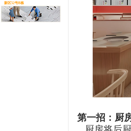
新区52号B栋
第一招：厨
厨房将后