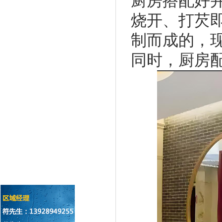
厨房搭配好
烧开、打芡
制而成的，
同时，厨房