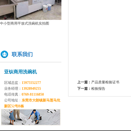
原来洗碗机还能洗菜洗龙虾！
如何正确的使用商用洗碗机确保清洗效果？
双缸
为什么不能贪便宜买低价的洗碗机
中小型商用平放式洗碗机实拍图
亚钛洗碗机参展第三十三届上海国际酒店及餐饮业博览会
高效稳定且具潜力的创业选择：洗碗机
商用揭盖式洗碗机实拍图
全自动洗碗机：清洗新革命，降本增效
联系我们
商用洗碗机开机关机操作流程及不合适洗那些餐具
亚钛洗碗机参展第三十三届上海国际酒店及餐饮业博览会
学校食堂采购洗碗机的必要性分析
亚钛商用洗碗机
为什么要选择国产品牌的洗碗机?
上一篇：
产品质量检验证书
区域总监
：
15975552277
洗碗机比手洗更卫生？更节水？更高效？
业务经理：
13928949255
下一篇：
检验报告
电话传真
：
0769-81116850
你们学校还没有用上学校食堂洗碗机吗？
公司地址
：
东莞市大朗镇新马莲马坑
新区52号B栋