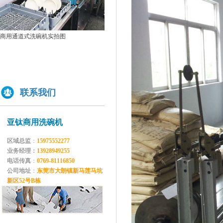
你们学校还没有用上学校食堂洗碗机吗？
原来洗碗机还能洗菜洗龙虾！
如何正确的使用商用洗碗机确保清洗效果？
商用通道式洗碗机实拍图
中小型商用平放式洗碗机实拍图
为什么不能贪便宜买低价的洗碗机
亚钛洗碗机参展第三十三届上海国际酒店及餐饮业博览会
商用揭
高效稳定且具潜力的创业选择：洗碗机
全自动洗碗机：清洗新革命，降本增效
联系我们
商用洗碗机开机关机操作流程及不合适洗那些餐具
亚钛洗碗机参展第三十三届上海国际酒店及餐饮业博览会
亚钛商用洗碗机
学校食堂采购洗碗机的必要性分析
区域总监
：
15975552277
为什么要选择国产品牌的洗碗机?
业务经理：
13928949255
洗碗机比手洗更卫生？更节水？更高效？
电话传真
：
0769-81116850
公司地址
：
东莞市大朗镇新马莲马坑
你们学校还没有用上学校食堂洗碗机吗？
新区52号B栋