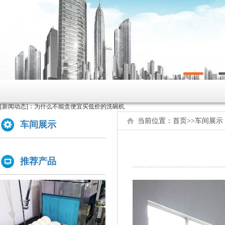
原来洗碗机还能洗菜洗龙虾！
如何正确的使用商用洗碗机确保清洗效果？
为什么不能贪便宜买低价的洗碗机
[新闻动态]：
亚钛洗碗机参展第三十三届上海国际酒店及餐饮业博览会
当前位置：
首页
>>
车间展示
车间展示
高效稳定且具潜力的创业选择：洗碗机
全自动洗碗机：清洗新革命，降本增效
推荐产品
商用洗碗机开机关机操作流程及不合适洗那些餐具
亚钛洗碗机参展第三十三届上海国际酒店及餐饮业博览会
学校食堂采购洗碗机的必要性分析
为什么要选择国产品牌的洗碗机?
洗碗机比手洗更卫生？更节水？更高效？