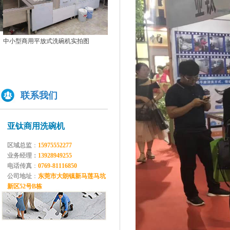
原来洗碗机还能洗菜洗龙虾！
如何正确的使用商用洗碗机确保清洗效果？
双缸
为什么不能贪便宜买低价的洗碗机
中小型商用平放式洗碗机实拍图
亚钛洗碗机参展第三十三届上海国际酒店及餐饮业博览会
高效稳定且具潜力的创业选择：洗碗机
商用揭盖式洗碗机实拍图
全自动洗碗机：清洗新革命，降本增效
联系我们
商用洗碗机开机关机操作流程及不合适洗那些餐具
亚钛洗碗机参展第三十三届上海国际酒店及餐饮业博览会
学校食堂采购洗碗机的必要性分析
亚钛商用洗碗机
为什么要选择国产品牌的洗碗机?
区域总监
：
15975552277
洗碗机比手洗更卫生？更节水？更高效？
业务经理：
13928949255
电话传真
：
0769-81116850
你们学校还没有用上学校食堂洗碗机吗？
公司地址
：
东莞市大朗镇新马莲马坑
新区52号B栋